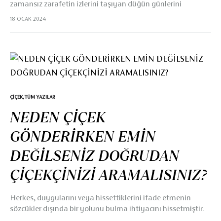
zamansız zarafetin izlerini taşıyan düğün günlerini
kutladılar. Yeniköy’de bulunan etkileyici bir mekan olan
18 OCAK 2024
Kaşıbeyaz’da Aslı ve Mehmet’in düğününe klasik
romantizm ile modern sofistikasyonun mükemmel bir
karışımını sundu. Five Flowers And Events ekibi tarafından
özenle planlanan bu özel gün, Istfood Catering, Düğün
fotoğrafçısı Aslı ve Önsıra Eğlence gibi çeşitli tedarikçilerin
uzman dokunuşlarıyla başarıyla düzenlendi. Düğün günü
her iki aile de İstanbul’daki evlerinde sevdikleriyle bir araya
ÇIÇEK
,
TÜM YAZILAR
geldi. Her aile üyesi ile paylaşılan çok sevgi, neşe ve…
NEDEN ÇİÇEK
GÖNDERİRKEN EMİN
DEĞİLSENİZ DOĞRUDAN
ÇİÇEKÇİNİZİ ARAMALISINIZ?
Herkes, duygularını veya hissettiklerini ifade etmenin
sözcükler dışında bir yolunu bulma ihtiyacını hissetmiştir.
Bu güzel ve evrensel olarak takdir edilen yollardan biri de