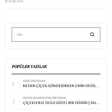
18 OCAK 2024
çiçek hediye etme sanatıdır. Çiçekler duyguları ifade
etmenin şüphesiz çekici bir yoludur, ancak çiçek gönderen
birinin genellikle ilk endişesi, alıcının istenen duyguyu
doğru bir şekilde ileten güzel bir düzenleme almasını
sağlamaktır. Çiçeklerin dünyası geniştir ve her çiçek kendi
benzersiz sembolizme ve anlama sahiptir. Bir buket bir
hikaye anlatabilir, bir duyguyu iletebilir veya bir düşünceyi
ifade edebilir. Çiçek…
POPÜLER YAZILAR
ÇIÇEK
,
TÜM YAZILAR
1
NEDEN ÇİÇEK GÖNDERİRKEN EMİN DEĞİLSENİZ DOĞRUDAN ÇİÇEKÇİNİZİ ARAMALISINIZ?
DÜĞÜN
,
ORGANIZASYON
,
TÜM YAZILAR
2
ÇİÇEKLERLE DOLU GÜZEL BİR DÜĞÜN | ASLI & MEHMET