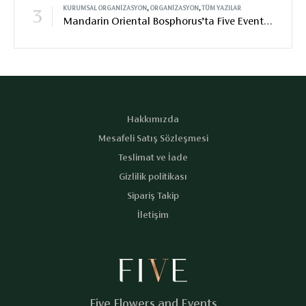
KURUMSAL ORGANIZASYON
,
ORGANIZASYON
,
TÜM YAZILAR
3
Mandarin Oriental Bosphorus’ta Five Events ile BVLGARI Tanıtım Etkinliği
Hakkımızda
Mesafeli Satış Sözleşmesi
Teslimat ve İade
Gizlilik politikası
Sipariş Takip
İletişim
Five Flowers and Events