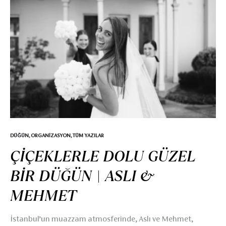
kaynağıydı. Etkinlik, zarafetin ve lüksün doruk noktasında
gerçekleşti ve unutulmaz anlar yaşandı. Eşsiz Buketler ve
Parfümün Ruhunu Yansıtan Çiçekler Bvlgari ALLEGRA
parfümünün tanıtımı için özel olarak hazırladığımız
buketler, parfümün benzersiz karakterini mükemmel bir
şekilde yansıttı. Parfüm şişesinin renklerinden ve
kokusundan…
DÜĞÜN
,
ORGANIZASYON
,
TÜM YAZILAR
ÇİÇEKLERLE DOLU GÜZEL
BİR DÜĞÜN | ASLI &
MEHMET
İstanbul’un muazzam atmosferinde, Aslı ve Mehmet,