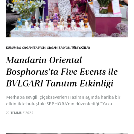
KURUMSAL ORGANIZASYON
,
ORGANIZASYON
,
TÜM YAZILAR
Mandarin Oriental
Bosphorus’ta Five Events ile
BVLGARI Tanıtım Etkinliği
Merhaba sevgili çiçekseverler! Haziran ayında harika bir
etkinlikte buluştuk: SEPHORA‘nın düzenlediği “Yaza
Merhaba” etkinliğinde BVLGARI ALLEGRA parfümlerinin
22 TEMMUZ 2024
tanıtımını üstlendik. Mandarin Oriental Bosphorus‘ta
gerçekleşen bu özel etkinlikte Five Flowers and Events
olarak yer almak, bizim için büyük bir mutluluk ve gurur