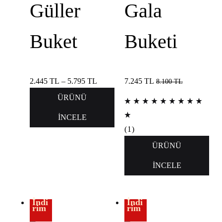
Güller
Gala
Buket
Buketi
2.445
TL
–
5.795
TL
7.245
TL
8.100
TL
ÜRÜNÜ
İNCELE
(
1
)
ÜRÜNÜ
İNCELE
İndi
İndi
rim
rim