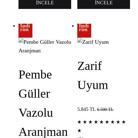
İNCELE
İNCELE
İndi
İndi
rim
rim
Zarif
Pembe
Uyum
Güller
Vazolu
5.845
TL
6.500
TL
Aranjman