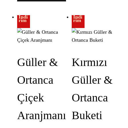
İndi
İndi
rim
rim
Güller &
Kırmızı
Ortanca
Güller &
Çiçek
Ortanca
Aranjmanı
Buketi