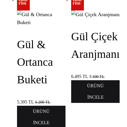
rim
rim
Gül Çiçek
Gül &
Aranjmanı
Ortanca
Buketi
6.495
TL
7.100
TL
ÜRÜNÜ
İNCELE
5.395
TL
6.200
TL
ÜRÜNÜ
İNCELE