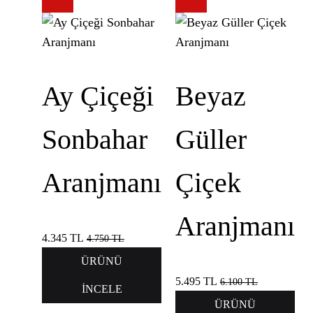
Ay Çiçeği
Beyaz
Sonbahar
Güller
Aranjmanı
Çiçek
Aranjmanı
4.345
TL
4.750
TL
ÜRÜNÜ
5.495
TL
6.100
TL
İNCELE
ÜRÜNÜ