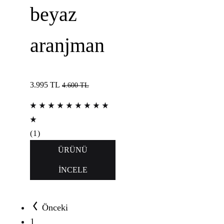
beyaz
aranjman
3.995
TL
4.600
TL
(
1
)
ÜRÜNÜ
İNCELE
Önceki
1