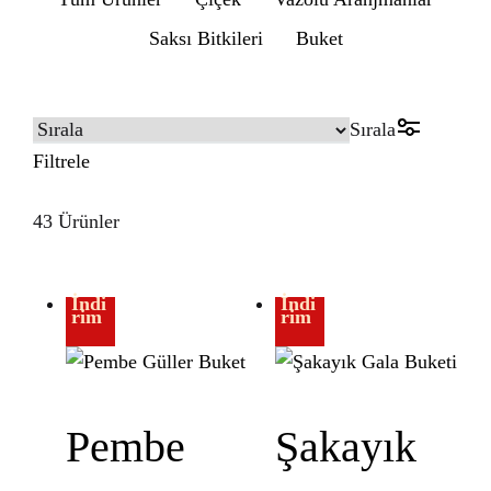
Saksı Bitkileri
Buket
Sırala
Filtrele
43 Ürünler
İndi
İndi
rim
rim
Pembe
Şakayık