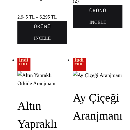
(
2
)
ÜRÜNÜ
2.945
TL
–
6.295
TL
İNCELE
ÜRÜNÜ
İNCELE
İndi
İndi
rim
rim
Ay Çiçeği
Altın
Aranjmanı
Yapraklı