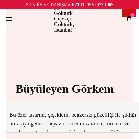
İnd
SİPARİŞ VE DANIŞMA HATTI:
0530 933 1005
0
Büyüleyen Görkem
Bu özel tasarım, çiçeklerin benzersiz güzelliği ile şıklığı
bir araya getirir. Beyaz orkidenin zarafeti, turuncu ve
pembe anastasyaların enerjisi ve beyaz erengül ile